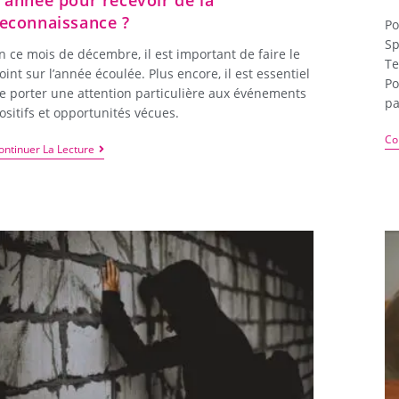
’année pour recevoir de la
econnaissance ?
Po
Sp
n ce mois de décembre, il est important de faire le
Te
oint sur l’année écoulée. Plus encore, il est essentiel
Po
e porter une attention particulière aux événements
pa
ositifs et opportunités vécues.
Co
ontinuer La Lecture