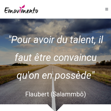
"Pour avoir du talent, il
faut être convaincu
qu'on en possède"
Flaubert (Salammbô)