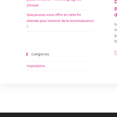
D
Christel
p
d
Que pouvez-vous offrir en cette fin
d’année pour recevoir de la reconnaissance
L
?
s
p
f
C
Catégories
Inspirations